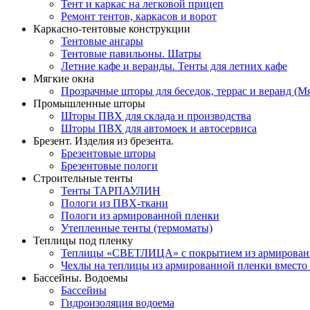
Тент и каркас на легковой прицеп
Ремонт тентов, каркасов и ворот
Каркасно-тентовые конструкции
Тентовые ангары
Тентовые павильоны. Шатры
Летние кафе и веранды. Тенты для летних кафе
Мягкие окна
Прозрачные шторы для беседок, террас и веранд (М
Промышленные шторы
Шторы ПВХ для склада и производства
Шторы ПВХ для автомоек и автосервиса
Брезент. Изделия из брезента.
Брезентовые шторы
Брезентовые пологи
Строительные тенты
Тенты ТАРПАУЛИН
Пологи из ПВХ-ткани
Пологи из армированной пленки
Утепленные тенты (термоматы)
Теплицы под пленку
Теплицы «СВЕТЛИЦА» с покрытием из армирован
Чехлы на теплицы из армированной пленки вместо
Бассейны. Водоемы
Бассейны
Гидроизоляция водоема